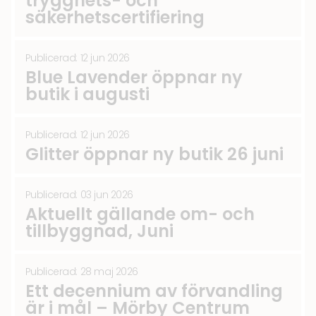
trygghets- och
För barnen
(32)
säkerhetscertifiering
Mat & Dryck
(31)
Publicerad: 12 jun 2026
Litteratur & Signeringar
(29)
Blue Lavender öppnar ny
butik i augusti
Tävlingar & Erbjudanden
(25)
Träning & Motion
(25)
Publicerad: 12 jun 2026
Glitter öppnar ny butik 26 juni
Senaste nytt om fastigheten
(22)
Glasögon
(19)
Publicerad: 03 jun 2026
Aktuellt gällande om- och
Musik & Uppträdanden
(11)
tillbyggnad, Juni
Publicerad: 28 maj 2026
Ett decennium av förvandling
är i mål – Mörby Centrum