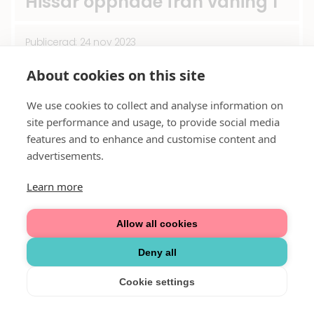
Hissar öppnade från våning 1
Publicerad: 24 nov 2023
Julsånger i Mörby
About cookies on this site
Publicerad: 24 nov 2023
We use cookies to collect and analyse information on
Julsigneringar hos
site performance and usage, to provide social media
Akademibokhandeln
features and to enhance and customise content and
advertisements.
Publicerad: 15 nov 2023
Learn more
Hemtex flyttar till våning 3
Allow all cookies
Publicerad: 14 nov 2023
Korttidsparkering på
Deny all
Golfvägen
Cookie settings