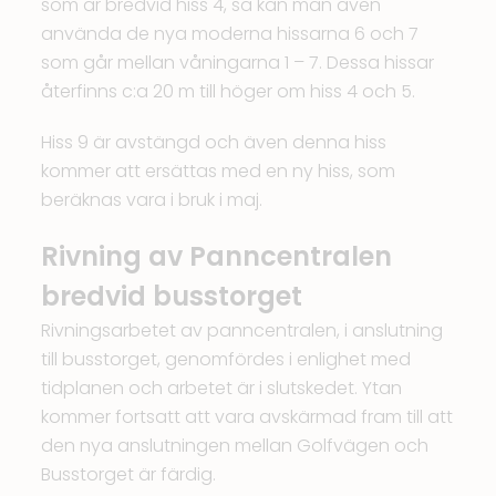
som är bredvid hiss 4, så kan man även
använda de nya moderna hissarna 6 och 7
som går mellan våningarna 1 – 7. Dessa hissar
återfinns c:a 20 m till höger om hiss 4 och 5.
Hiss 9 är avstängd och även denna hiss
kommer att ersättas med en ny hiss, som
beräknas vara i bruk i maj.
Rivning av Panncentralen
bredvid busstorget
Rivningsarbetet av panncentralen, i anslutning
till busstorget, genomfördes i enlighet med
tidplanen och arbetet är i slutskedet. Ytan
kommer fortsatt att vara avskärmad fram till att
den nya anslutningen mellan Golfvägen och
Busstorget är färdig.