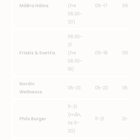
MåBra Hälsa
(fre
09–17
09–17
06:30–
20)
06:30–
21
Friskis & Svettis
(fre
09–18
09–19
06:30–
19)
Nordic
05-23
05-23
05-23
Wellnesss
11–21
(mån,
Phils Burger
11–21
12–20
tis 11–
20)