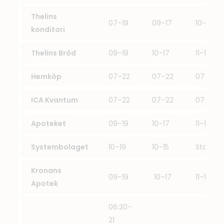
Thelins
07–19
09–17
10–17
konditori
Thelins Bröd
09–19
10–17
11–17
Hemköp
07–22
07–22
07–22
ICA Kvantum
07–22
07–22
07–22
Apoteket
09–19
10–17
11–17
Systembolaget
10–19
10–15
Stängt
Kronans
09–19
10–17
11–17
Apotek
06:30–
21