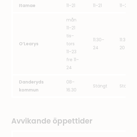
Itamae
11–21
11–21
11–21
mån
11–21
tis–
11:30–
11:30–
O’Learys
tors
24
20
11–23
fre 11–
24
Danderyds
08–
Stängt
Stängt
kommun
16.30
Avvikande öppettider