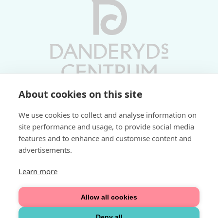
About cookies on this site
Vardagar 10-19 | Lördagar 10-17
We use cookies to collect and analyse information on
Söndagar 11-17 | Livs 07-22
site performance and usage, to provide social media
features and to enhance and customise content and
Fri parkering i P-hus:
advertisements.
2 tim/dag vardagar
3 tim/dag helger
Learn more
Välkommen
Allow all cookies
Integritetspolicy
Deny all