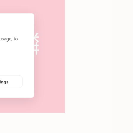
usage, to
tings