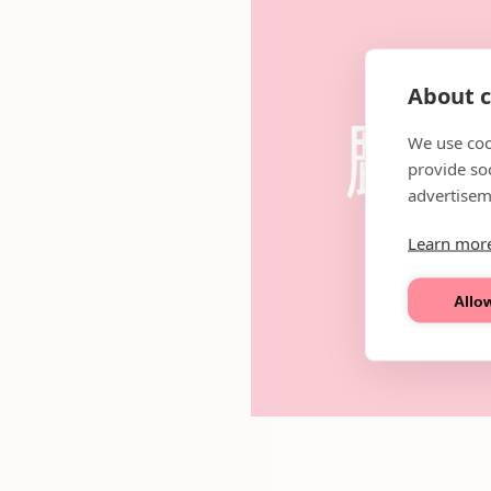
About c
We use coo
provide so
advertisem
Learn mor
Allow