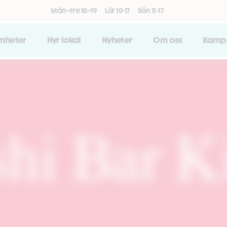
Mån–fre 10–19
Lör 10-17
Sön 11-17
amheter
Hyr lokal
Nyheter
Om oss
Kamp