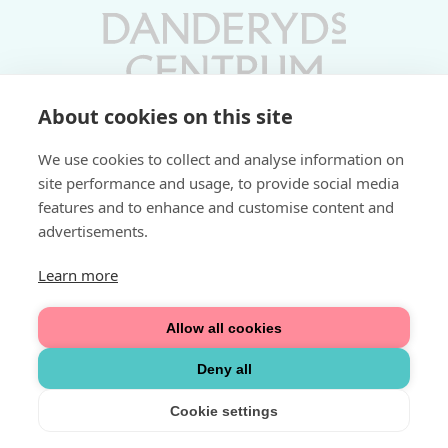
About cookies on this site
Vardagar 10-19 | Lördagar 10-17
We use cookies to collect and analyse information on
Söndagar 11-17 | Livs 07-22
site performance and usage, to provide social media
features and to enhance and customise content and
Fri parkering i P-hus:
advertisements.
2 tim/dag vardagar
3 tim/dag helger
Learn more
Välkommen
Allow all cookies
Integritetspolicy
Deny all
Cookie settings