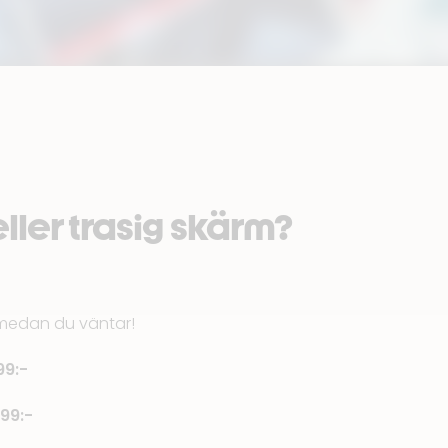
eller trasig skärm?
 medan du väntar!
99:-
99:-