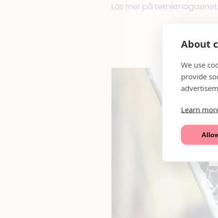
Läs mer på
teknikmagasinet
About c
We use coo
provide so
advertisem
Learn mor
Allow