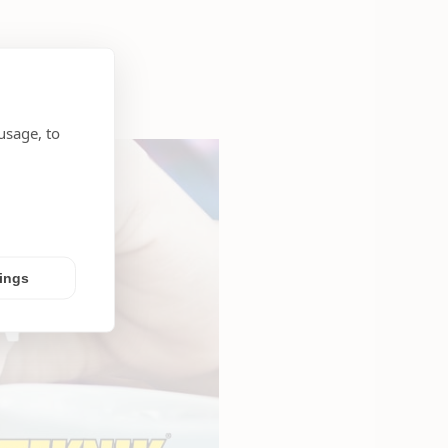
usage, to
tings