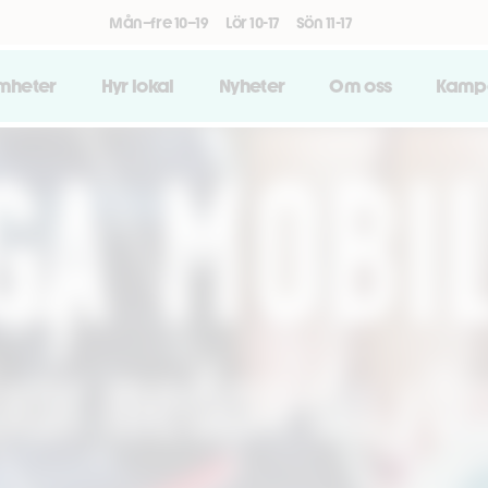
Mån–fre 10–19
Lör 10-17
Sön 11-17
amheter
Hyr lokal
Nyheter
Om oss
Kamp