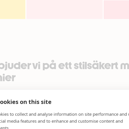
bjuder vi på ett stilsäkert
ier
 och modedrottning –
Martina Bonnier har många sträng
-18 kommer hon till Mörby Centrum för att glänta på dör
ookies on this site
ner.
kies to collect and analyse information on site performance and 
cial media features and to enhance and customise content and
ents.