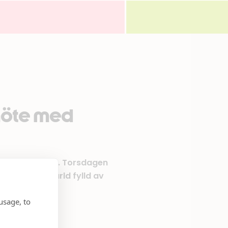
 möte med
ar på sin lyra. Torsdagen
ren till en värld fylld av
usage, to