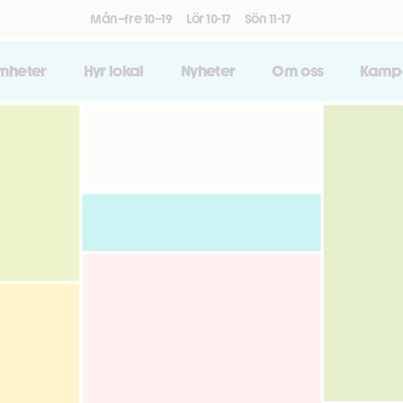
Mån–fre 10–19
Lör 10-17
Sön 11-17
amheter
Hyr lokal
Nyheter
Om oss
Kamp