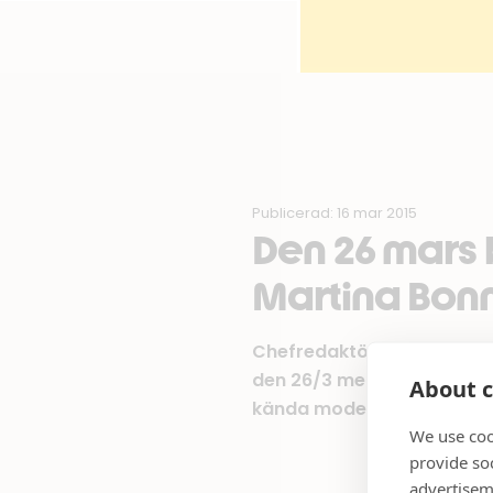
Publicerad: 16 mar 2015
Den 26 mars 
Martina Bonn
Chefredaktör, författare
den 26/3 mellan klockan 17
About c
kända modehus och stiliko
We use coo
provide so
advertisem