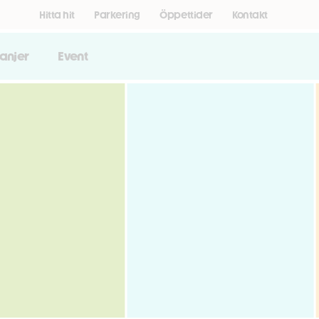
Hitta hit
Parkering
Öppettider
Kontakt
anjer
Event