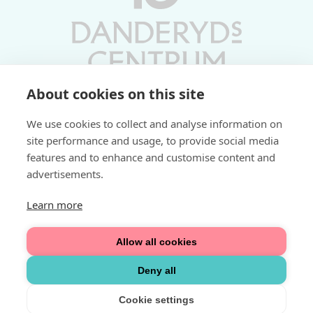
About cookies on this site
Vardagar 10-19 | Lördagar 10-17
We use cookies to collect and analyse information on
Söndagar 11-17 | Livs 07-22
site performance and usage, to provide social media
features and to enhance and customise content and
Fri parkering i P-hus:
advertisements.
2 tim/dag vardagar
3 tim/dag helger
Learn more
Välkommen
Allow all cookies
Integritetspolicy
Deny all
Cookie settings