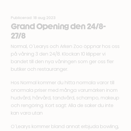
Publicerad: 18 aug 2023
Grand Opening den 24/8-
27/8
Normal
,
O´Learys
och
Arken Zoo
öppnar hos oss
på våning 3 den 24/8. Klockan 10 klipper vi
bandet till den nya våningen som ger oss fler
butiker och restauranger.
Hos
Normal
kommer du hitta normala varor till
onormala priser med många varumärken inom
hudvård, hårvård, tandvård, schampo, makeup
och rengöring. Kort sagt: Alla de saker du inte
kan vara utan
O´Learys
kommer bland annat erbjuda bowling,