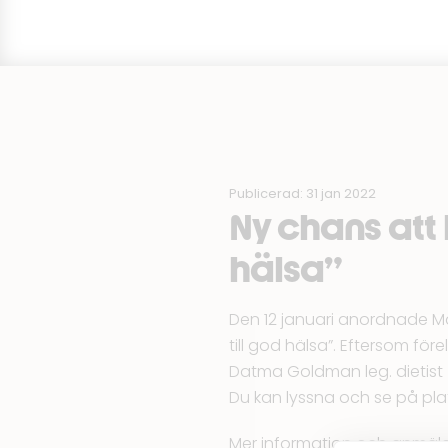
Publicerad: 31 jan 2022
Ny chans att 
hälsa”
Den 12 januari anordnade
M
till god hälsa”. Eftersom för
Datma Goldman leg. dietist f
Du kan lyssna och se på plats
Mer information och anmälan