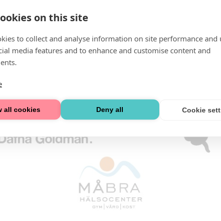
ookies on this site
kies to collect and analyse information on site performance and 
cial media features and to enhance and customise content and
ents.
e
 all cookies
Deny all
Cookie set