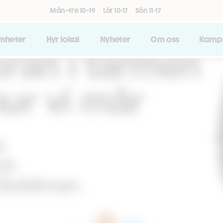
Mån–fre 10–19
Lör 10-17
Sön 11-17
amheter
Hyr lokal
Nyheter
Om oss
Kamp