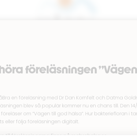
höra föreläsningen ”Vägen 
åBra
en föreläsning med Dr Dan Kornfelt och Datma Gold
eläsningen blev så populär kommer nu en chans till. Den 14/2
öreläser om ”Vägen till god hälsa”. Hur bakteriefloran i t
 eller följa föreläsningen digitalt.
 till föreläsningarna finns på
mabrahalsa.se