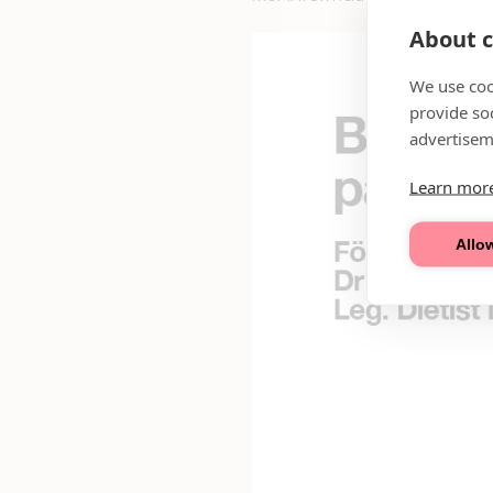
About c
We use coo
provide so
advertisem
Learn mor
Allow