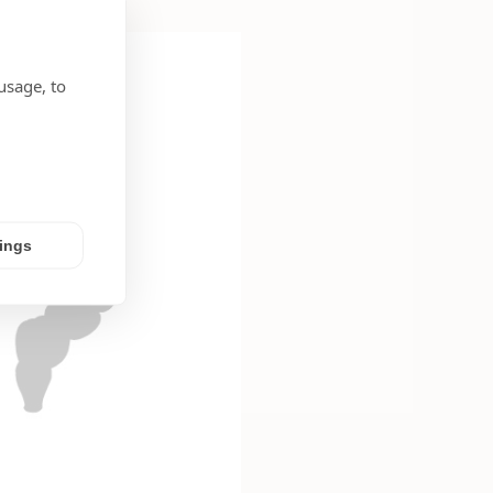
usage, to
tings