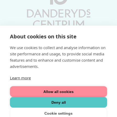
About cookies on this site
Vardagar 10-19 | Lördagar 10-17
We use cookies to collect and analyse information on
Söndagar 11-17 | Livs 07-22
site performance and usage, to provide social media
features and to enhance and customise content and
Fri parkering i P-hus:
advertisements.
2 tim/dag vardagar
3 tim/dag helger
Learn more
Välkommen
Allow all cookies
Integritetspolicy
Deny all
Cookie settings