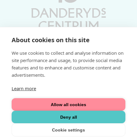
About cookies on this site
Vardagar 10-19 | Lördagar 10-17
We use cookies to collect and analyse information on
Söndagar 11-17 | Livs 07-22
site performance and usage, to provide social media
features and to enhance and customise content and
Fri parkering i P-hus:
advertisements.
2 tim/dag vardagar
3 tim/dag helger
Learn more
Välkommen
Allow all cookies
Integritetspolicy
Deny all
Cookie settings