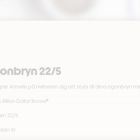
gonbryn 22/5
lper Annelie på
Helheten
dig att styla till dina ögonbryn 
Billion Dollar Brows®
en 22/5.
plan 5!