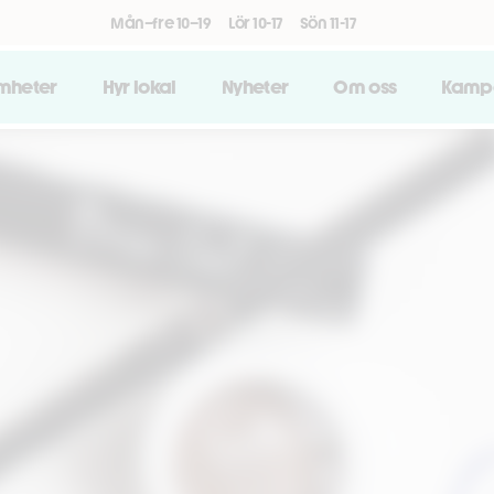
Mån–fre 10–19
Lör 10-17
Sön 11-17
amheter
Hyr lokal
Nyheter
Om oss
Kamp