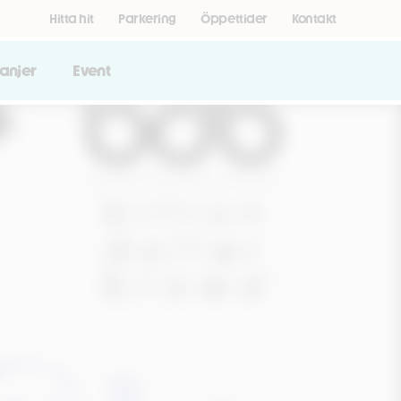
Hitta hit
Parkering
Öppettider
Kontakt
anjer
Event