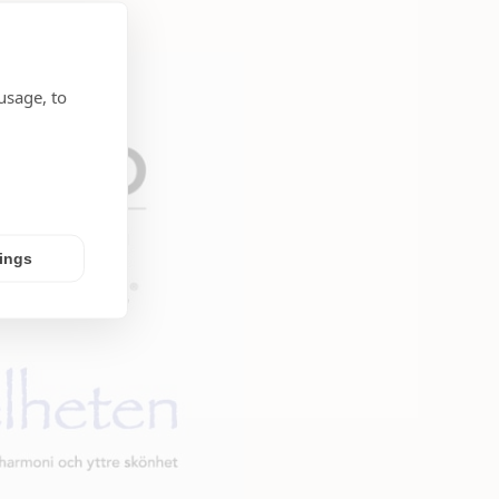
usage, to
tings