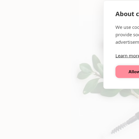
About c
We use coo
provide so
advertisem
Learn mor
Allow