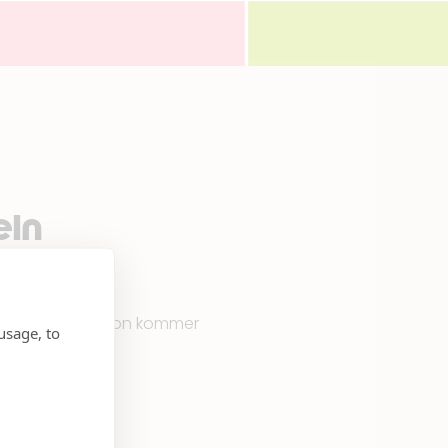
eln
gitta Ohlsson. Hon kommer
usage, to