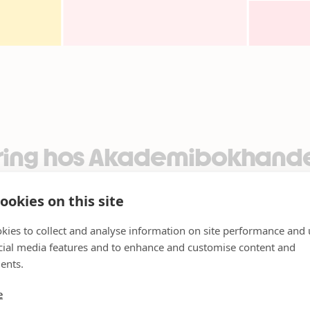
ering hos Akademibokhand
tta Ohlsson!
ookies on this site
 har Akademibokhandeln boksignering med författaren Bir
kies to collect and analyse information on site performance and 
ckors revansch”.
cial media features and to enhance and customise content and
ents.
föranmälan sker i butiken.
e