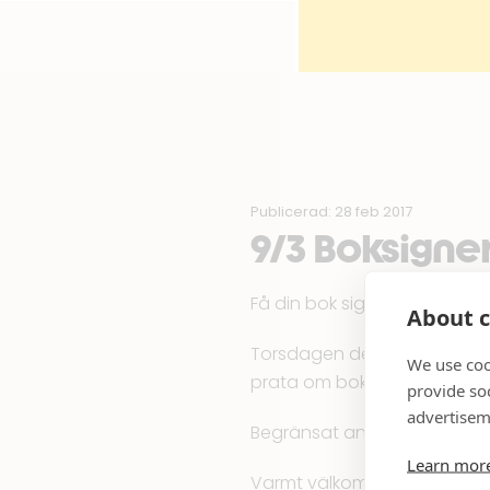
Publicerad: 28 feb 2017
9/3 Boksign
Få din bok signerad av Birgi
About c
Torsdagen den 9/3 k. 18.00
We use coo
prata om boken ”Duktiga fli
provide so
advertisem
Begränsat antal sittplatser, 
Learn mor
Varmt välkommen!