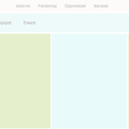
Hitta hit
Parkering
Öppettider
Kontakt
anjer
Event