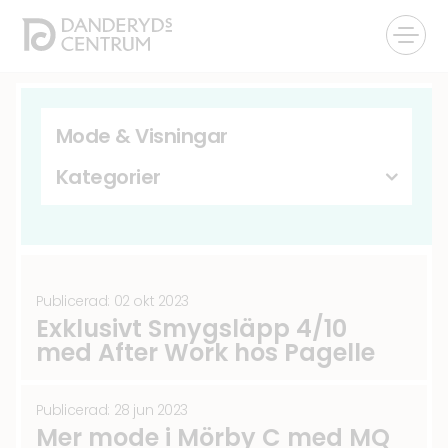
Tävlingar & Erbjudanden
(25)
Senaste nytt om fastigheten
(22)
Mode & Visningar
Glasögon
(19)
Kategorier
Musik & Uppträdanden
(11)
Publicerad: 02 okt 2023
Exklusivt Smygsläpp 4/10
med After Work hos Pagelle
Publicerad: 28 jun 2023
Mer mode i Mörby C med MQ