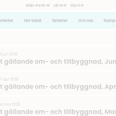
Mån–fre 10–19
Lör 10-17
Sön 11-17
amheter
Hyr lokal
Nyheter
Om oss
Kamp
03 jun 2026
lt gällande om- och tillbyggnad, Jun
07 apr 2026
lt gällande om- och tillbyggnad, Apr
04 mar 2026
lt gällande om- och tillbyggnad, Ma