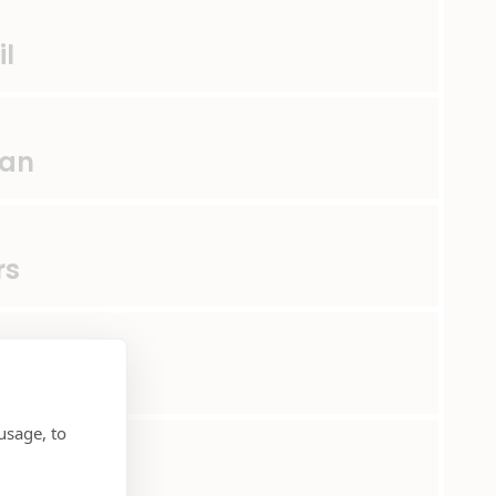
il
lan
rs
ruari
usage, to