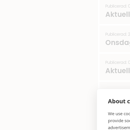
Publicerad: 
Aktuel
Publicerad: 
Onsdag
Publicerad: 
Aktuel
Publicerad: 
Aktuel
About c
We use coo
Publicerad: 1
provide so
Rivnin
advertisem