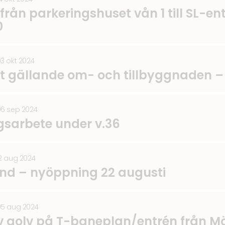
från parkeringshuset vån 1 till SL-e
0
03 okt 2024
lt gällande om- och tillbyggnaden –
06 sep 2024
gsarbete under v.36
12 aug 2024
nd – nyöppning 22 augusti
05 aug 2024
v golv på T-baneplan/entrén från M