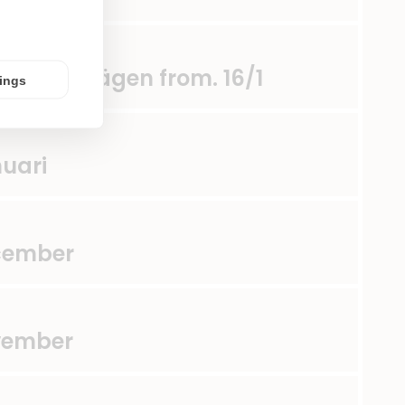
h Golfvägen from. 16/1
tings
nuari
ecember
ovember