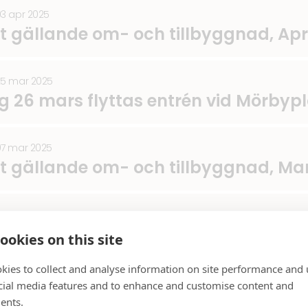
03 apr 2025
lt gällande om- och tillbyggnad, Apr
25 mar 2025
 26 mars flyttas entrén vid Mörbyp
07 mar 2025
lt gällande om- och tillbyggnad, Ma
06 feb 2025
lt gällande om- och tillbyggnad, Feb
ookies on this site
kies to collect and analyse information on site performance and 
7 jan 2025
cial media features and to enhance and customise content and
g av nätstation
ents.