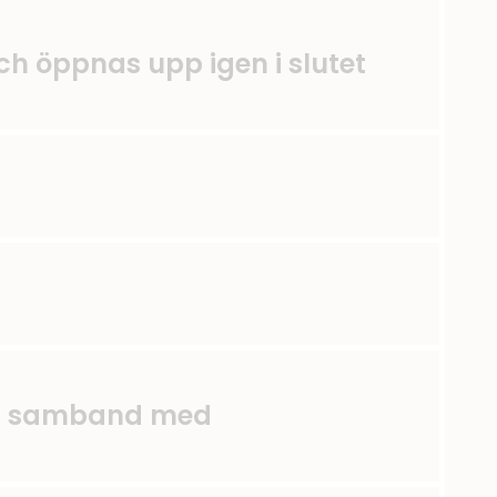
ch öppnas upp igen i slutet
j
e i samband med