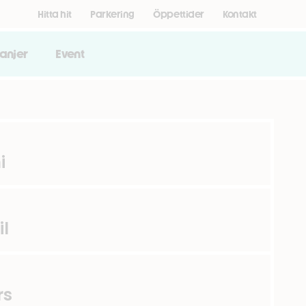
Hitta hit
Parkering
Öppettider
Kontakt
anjer
Event
i
il
rs