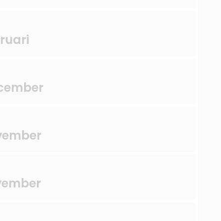
ruari
ecember
ovember
ovember