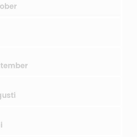
tober
ptember
usti
i