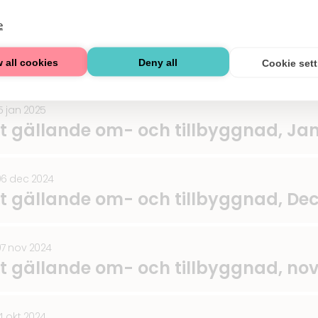
e
5 jan 2025
pp och gångväg mellan Mörbyplan oc
 all cookies
Deny all
Cookie set
5 jan 2025
lt gällande om- och tillbyggnad, Ja
06 dec 2024
lt gällande om- och tillbyggnad, D
07 nov 2024
lt gällande om- och tillbyggnad, n
4 okt 2024