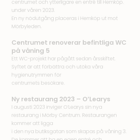
centrumet och ytterligare en entré till Hemköp.
under våren 2023.
En ny nödutgång placeras i Hemköp ut mot
Mörbyleden.
Centrumet renoverar befintliga WC
på våning 5
Ett WC-projekt har pågått sedan årsskiftet.
Syftet är att förbättra och utöka våra
hygienutrymmen för
centrumets besökare.
Ny restaurang 2023 – O’Learys
I augusti 2023 inviger O’Learys sin nya
restaurang i Mörby Centrum. Restaurangen
kommer att ligga
i den nya butiksgatan som skapas på våning 3.
De kommer att ha en egen entré och