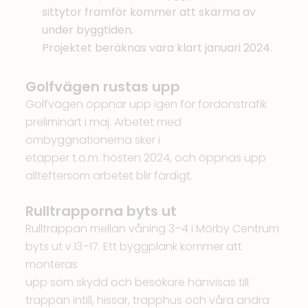
sittytor framför kommer att skärma av
under byggtiden.
Projektet beräknas vara klart januari 2024.
Golfvägen rustas upp
Golfvägen öppnar upp igen för fordonstrafik
preliminärt i maj. Arbetet med
ombyggnationerna sker i
etapper t.o.m. hösten 2024, och öppnas upp
allteftersom arbetet blir färdigt.
Rulltrapporna byts ut
Rulltrappan mellan våning 3–4 i Mörby Centrum
byts ut v.13–17. Ett byggplank kommer att
monteras
upp som skydd och besökare hänvisas till
trappan intill, hissar, trapphus och våra andra