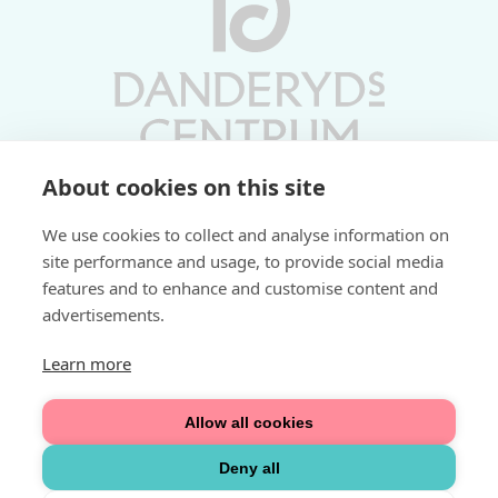
About cookies on this site
Vardagar 10-19 | Lördagar 10-17
We use cookies to collect and analyse information on
Söndagar 11-17 | Livs 07-22
site performance and usage, to provide social media
features and to enhance and customise content and
Fri parkering i P-hus:
advertisements.
2 tim/dag vardagar
3 tim/dag helger
Learn more
Välkommen
Allow all cookies
Integritetspolicy
Deny all