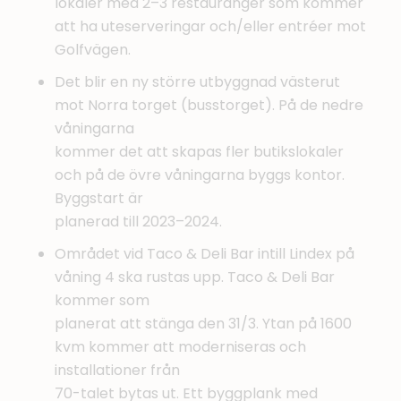
lokaler med 2–3 restauranger som kommer
att ha uteserveringar och/eller entréer mot
Golfvägen.
Det blir en ny större utbyggnad västerut
mot Norra torget (busstorget). På de nedre
våningarna
kommer det att skapas fler butikslokaler
och på de övre våningarna byggs kontor.
Byggstart är
planerad till 2023–2024.
Området vid Taco & Deli Bar intill Lindex på
våning 4 ska rustas upp. Taco & Deli Bar
kommer som
planerat att stänga den 31/3. Ytan på 1600
kvm kommer att moderniseras och
installationer från
70-talet bytas ut. Ett byggplank med