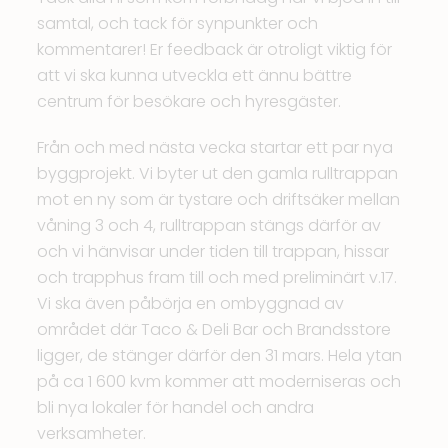
samtal, och tack för synpunkter och
kommentarer! Er feedback är otroligt viktig för
att vi ska kunna utveckla ett ännu bättre
centrum för besökare och hyresgäster.
Från och med nästa vecka startar ett par nya
byggprojekt. Vi byter ut den gamla rulltrappan
mot en ny som är tystare och driftsäker mellan
våning 3 och 4, rulltrappan stängs därför av
och vi hänvisar under tiden till trappan, hissar
och trapphus fram till och med preliminärt v.17.
Vi ska även påbörja en ombyggnad av
området där Taco & Deli Bar och Brandsstore
ligger, de stänger därför den 31 mars. Hela ytan
på ca 1 600 kvm kommer att moderniseras och
bli nya lokaler för handel och andra
verksamheter.