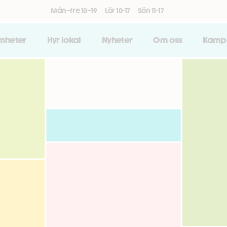
Mån–fre 10–19
Lör 10-17
Sön 11-17
amheter
Hyr lokal
Nyheter
Om oss
Kamp