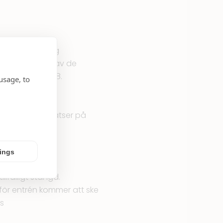
saden. Befintlig
s monteringen av de
asaden, mot E18.
usage, to
l parkeringsplatser på
. Dessa
tings
lfälligt stängd.
anför entrén kommer att ske
as