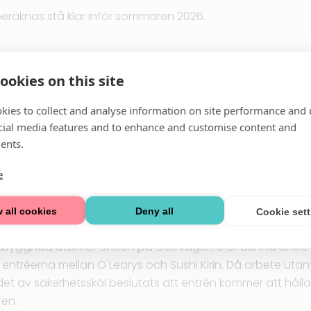
eräknas stå klar inför sommaren 2026.
llbarhet i fokus och genomför just nu en renovering av fa
ookies on this site
eras om och monteras tillbaka. Under sommaren inledde
på norra fasaden. Arbetet fortsätter nu med den östra f
kies to collect and analyse information on site performance and 
cial media features and to enhance and customise content and
atser avstängda
ents.
ställningen på norra fasaden monteras ner har ett anta
e
 i anspråk för att transport och förvaring av byggmaterial
t vara avstängda fram till våren.
 all cookies
Deny all
Cookie set
d Golfvägen 8
utbyggnad utanför entrén på Golfvägen 8 är denna entré til
ll entréerna mellan O ́Learys och Sushi Kirin. Då arbete ut
det av säkerhetsskäl beslutats att entrén kommer att håll
ren.