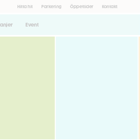
Hitta hit
Parkering
Öppettider
Kontakt
anjer
Event