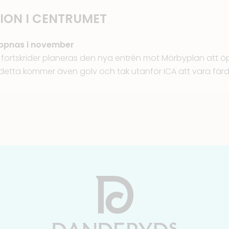
ION I CENTRUMET
ppnas i november
n fortskrider planeras den nya entrén mot Mörbyplan att öp
tta kommer även golv och tak utanför ICA att vara färdi