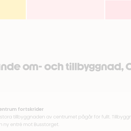
lande om- och tillbyggnad,
entrum fortskrider
tora tillbyggnaden av centrumet pågår för fullt. Tillby
n ny entré mot Busstorget.