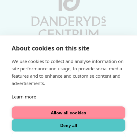
About cookies on this site
Vardagar 10-19 | Lördagar 10-17
We use cookies to collect and analyse information on
Söndagar 11-17 | Livs 07-22
site performance and usage, to provide social media
features and to enhance and customise content and
Fri parkering i P-hus:
advertisements.
2 tim/dag vardagar
3 tim/dag helger
Learn more
Välkommen
Allow all cookies
Integritetspolicy
Deny all