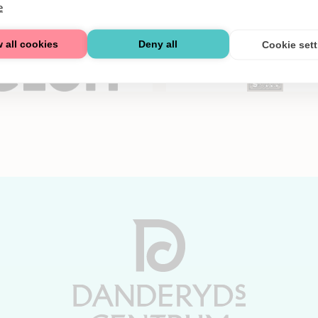
e
r
 all cookies
Deny all
Cookie set