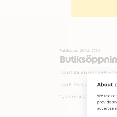
Publicerad: 20 feb 2024
Butiksöppni
Den 1 februari öppnade
Elon
About c
Den 15 februari slår
Rituals
up
We use coo
Ny aktör är på väg in i Tekni
provide so
advertisem