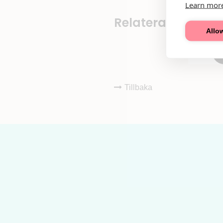
Learn mor
Relaterade butike
Allow
Tillbaka