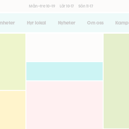
Mån–fre 10–19
Lör 10-17
Sön 11-17
amheter
Hyr lokal
Nyheter
Om oss
Kamp