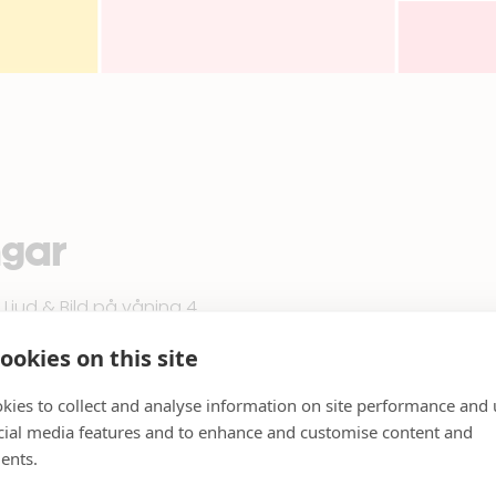
ngar
 Ljud & Bild
på våning 4.
ookies on this site
p dörrarna till sin nya butik på våning 4, i
Hemtex
tidigare 
kies to collect and analyse information on site performance and 
kmagasinets tidigare lokal.
cial media features and to enhance and customise content and
ents.