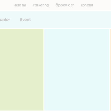
Hitta hit
Parkering
Öppettider
Kontakt
anjer
Event