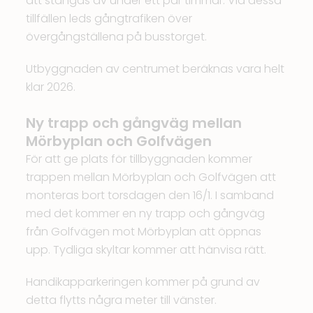
att stängas av under ett par timmar. Vid dessa
tillfällen leds gångtrafiken över
övergångställena på busstorget.
Utbyggnaden av centrumet beräknas vara helt
klar 2026.
Ny trapp och gångväg mellan
Mörbyplan och Golfvägen
För att ge plats för tillbyggnaden kommer
trappen mellan Mörbyplan och Golfvägen att
monteras bort torsdagen den 16/1. I samband
med det kommer en ny trapp och gångväg
från Golfvägen mot Mörbyplan att öppnas
upp. Tydliga skyltar kommer att hänvisa rätt.
Handikapparkeringen kommer på grund av
detta flytts några meter till vänster.