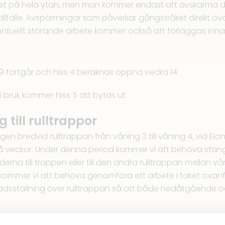
aket på hela ytan, men man kommer endast att avskärma 
 tillfälle. Avspärrningar som påverkar gångstråket direkt o
entuellt störande arbete kommer också att förläggas inna
 9 fortgår och hiss 4 beräknas öppna vecka 14.
i bruk kommer hiss 5 att bytas ut.
 till rulltrappor
en bredvid rulltrappan från våning 3 till våning 4, vid Elo
två veckor. Under denna period kommer vi att behöva st
rna till trappen eller till den andra rulltrappan mellan våni
e kommer vi att behöva genomföra ett arbete i taket ovan
nadsställning över rulltrappan så att både nedåtgåend
.
t motsvarande arbete att behöva genomföras i rulltrappan