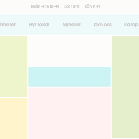
Mån–fre 10–19
Lör 10-17
Sön 11-17
amheter
Hyr lokal
Nyheter
Om oss
Kamp