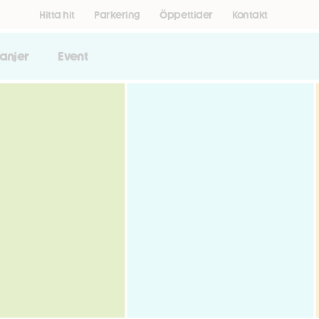
Hitta hit
Parkering
Öppettider
Kontakt
anjer
Event