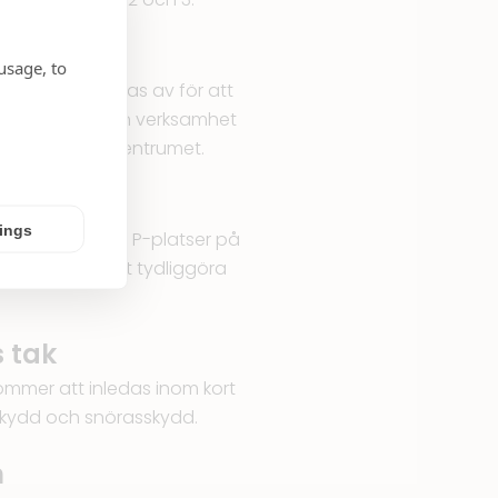
usage, to
en, att spärras av för att
il att flytta sin verksamhet
illbyggnad av centrumet.
av
tings
a av samtliga P-platser på
nen kommer att tydliggöra
 tak
ommer att inledas inom kort
skydd och snörasskydd.
n