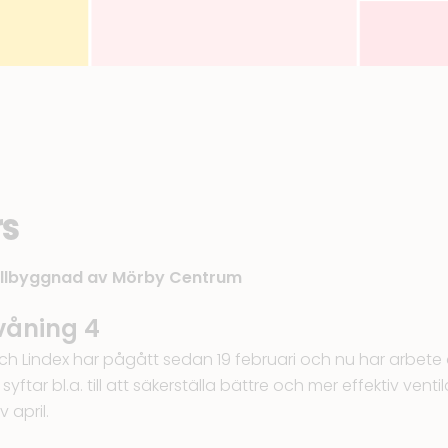
rs
illbyggnad av Mörby Centrum
 våning 4
och Lindex har pågått sedan 19 februari och nu har arbete 
yftar bl.a. till att säkerställa bättre och mer effektiv vent
v april.