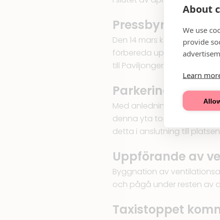
About c
Pressbyrån flyttar
We use coo
Den 14 mars kommer en yta 
provide so
förbereda uppförande av en p
advertisem
till Paviljongen, med anledn
Learn mor
Parkeringsplatse
Allow
Med anledning av uppförand
denna yta tom. v. 13. Däre
detta i anslutning till platsen
Uppförande av ve
Byggnation av ventilationsa
och pågå under resten av d
Taxistoppet komm