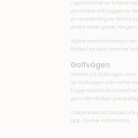
I april kommer en lyftkran 
användas vid bygget av de
en avspärrning av denna yta 
andra sidan gatan, längst 
Skyltar med information om
flytten har skett kommer ty
Golfvägen
Arbetet på Golfvägen, som v
av Golfvägen som vetter mo
byggmaterial att kvarstå lä
göra den slutliga gatubelä
Välkommen att besöka vår 
app, för mer information.