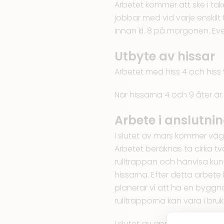
Arbetet kommer att ske i t
jobbar med vid varje enskilt
innan kl. 8 på morgonen. Ev
Utbyte av hissar
Arbetet med hiss 4 och hiss
När hissarna 4 och 9 åter är 
Arbete i anslutning
I slutet av mars kommer vägg
Arbetet beräknas ta cirka 
rulltrappan och hänvisa kunde
hissarna. Efter detta arbet
planerar vi att ha en bygg
rulltrapporna kan vara i bruk
I slutet av april kommer et