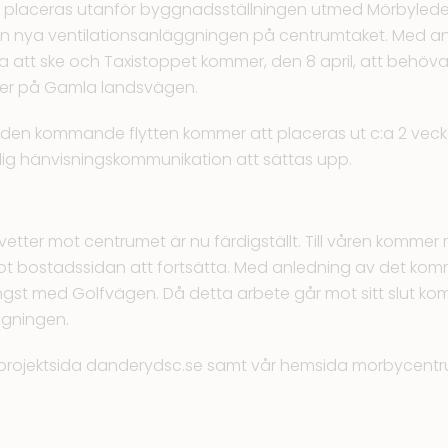
att placeras utanför byggnadsställningen utmed Mörbyled
n nya ventilationsanläggningen på centrumtaket. Med a
att ske och Taxistoppet kommer, den 8 april, att behöva f
ner på Gamla landsvägen.
 den kommande flytten kommer att placeras ut c:a 2 vecko
dlig hänvisningskommunikation att sättas upp.
etter mot centrumet är nu färdigställt. Till våren komme
t bostadssidan att fortsätta. Med anledning av det ko
ngst med Golfvägen. Då detta arbete går mot sitt slut kom
ggningen.
projektsida
danderydsc.se
samt vår hemsida
morbycentr