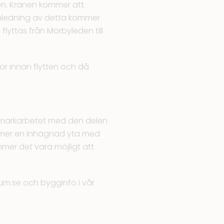
en. Kranen kommer att
nledning av detta kommer
lyttas från Mörbyleden till
r innan flytten och då
r markarbetet med den delen
mmer en inhägnad yta med
mer det vara möjligt att
um.se
och bygginfo i vår