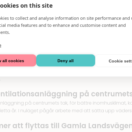
ookies on this site
 ut på Busstorget i april
kies to collect and analyse information on site performance and 
på Busstorget bakom Blomsterhandlaren, mot Golfbaneväg
cial media features and to enhance and customise content and
aviljong till Pressbyrån. Pressbyrån kommer i slutet av apr
ents.
ing av att vi ska påbörja arbetet med att uppföra en ny t
e
r på Busstorget kommer att spärras 
 all cookies
Deny all
Cookie set
et av Pressbyråns paviljong kommer kommunen att spärr
fter öppnar kommunen upp P-platser på ytan igen. Kommu
.
ntilationsanläggning på centrumets
nläggning på centrumets tak, för bättre inomhusklimat, k
etta år. I nuläget pågår arbete med att sätta upp väder
er att flyttas till Gamla Landsväge