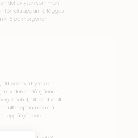
den del av ytan som man
vanför rulltrappan förläggas
n kl. 8 på morgonen.
n, att behöva bytas ut.
änga av den nedåtgående
ng 3 och 4, alternativt till
för rulltrappan, men då
e och uppåtgående
 mellan våning 2 och 3.