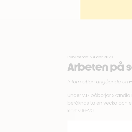
Publicerad: 24 apr 2023
Arbeten på s
Information angående om-
Under v.17 påbörjar Skandia
beräknas ta en vecka och ef
klart v.19-20.