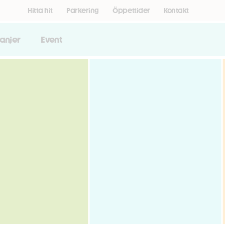
Hitta hit
Parkering
Öppettider
Kontakt
anjer
Event