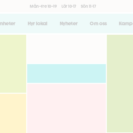
Mån–fre 10–19
Lör 10-17
Sön 11-17
amheter
Hyr lokal
Nyheter
Om oss
Kamp