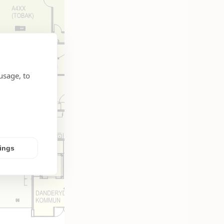
usage, to
tings