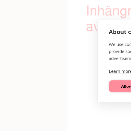
About c
We use coo
provide so
advertisem
Learn mor
Allow