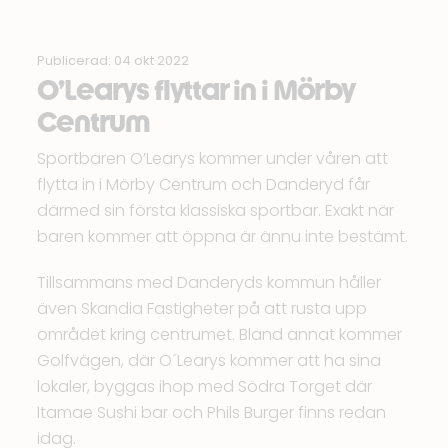
Publicerad: 04 okt 2022
O’Learys flyttar in i Mörby
Centrum
Sportbaren O’Learys kommer under våren att
flytta in i Mörby Centrum och Danderyd får
därmed sin första klassiska sportbar. Exakt när
baren kommer att öppna är ännu inte bestämt.
Tillsammans med
Danderyds kommun
håller
även
Skandia Fastigheter
på att rusta upp
området kring centrumet. Bland annat kommer
Golfvägen, där O´Learys kommer att ha sina
lokaler, byggas ihop med Södra Torget där
Itamae Sushi bar
och
Phils Burger
finns redan
idag.