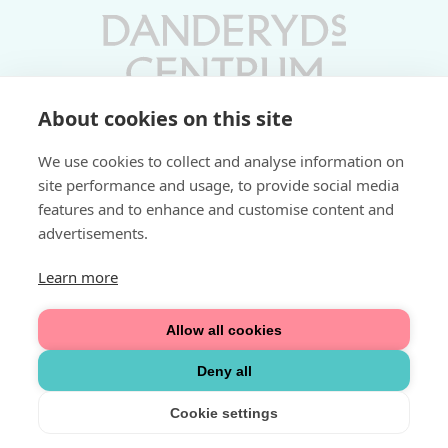
About cookies on this site
Vardagar 10-19 | Lördagar 10-17
We use cookies to collect and analyse information on
Söndagar 11-17 | Livs 07-22
site performance and usage, to provide social media
features and to enhance and customise content and
Fri parkering i P-hus:
advertisements.
2 tim/dag vardagar
3 tim/dag helger
Learn more
Välkommen
Allow all cookies
Integritetspolicy
Deny all
Cookie settings