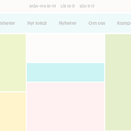
Mån–fre 10–19
Lör 10-17
Sön 11-17
amheter
Hyr lokal
Nyheter
Om oss
Kamp