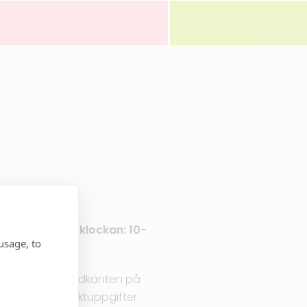
 Centrum mellan
klockan: 10-
usage, to
en där extra guldkanten på
ittar du kontaktuppgifter