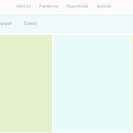
Hitta hit
Parkering
Öppettider
Kontakt
anjer
Event