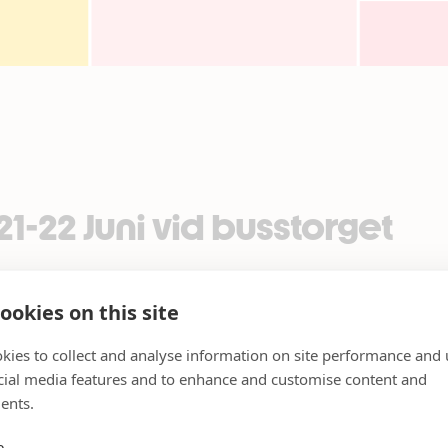
1-22 Juni vid busstorget
och tisdag 22/6
ookies on this site
omageriet utanför entrén till busstorget hos oss på Mörby
kies to collect and analyse information on site performance and 
cial media features and to enhance and customise content and
ents.
a bästa inför midsommarhelgen. Smakupplevelser som får d
du komma i kontakt med Ola och Calle på Fromageriet så h
e