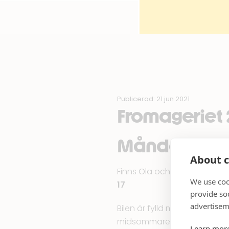
Publicerad: 21 jun 2021
Fromageriet 2
Måndag 21/6 
About c
Finns Ola och Calle från Fr
We use coo
17
provide so
advertisem
Bilen är fylld med det allr
midsommarens firande. Vill 
Learn mor