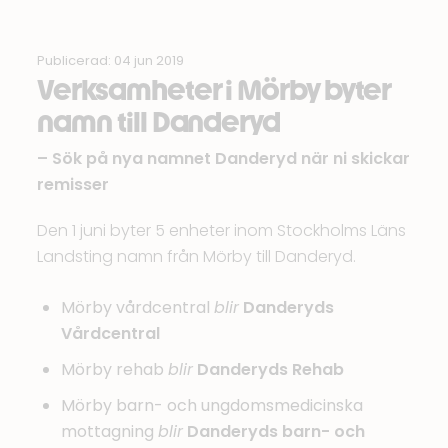
Publicerad: 04 jun 2019
Verksamheter i Mörby byter
namn till Danderyd
– Sök på nya namnet Danderyd när ni skickar
remisser
Den 1 juni byter 5 enheter inom
Stockholms Läns
Landsting
namn från Mörby till Danderyd.
Mörby vårdcentral
blir
Danderyds
Vårdcentral
Mörby rehab
blir
Danderyds Rehab
Mörby barn- och ungdomsmedicinska
mottagning
blir
Danderyds barn- och