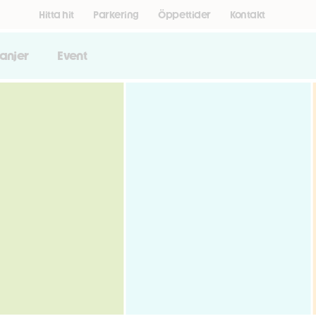
Hitta hit
Parkering
Öppettider
Kontakt
anjer
Event