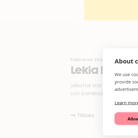
Publicerad: 24 jun 2024
About c
Lekia har stä
We use coo
provide so
Lekia har stängt butiken (20/6
advertisem
och barnkläder mm. En ny hy
Learn mor
Tillbaka
Allow