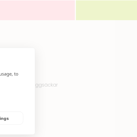
usage, to
spel, böcker, ryggsäckar
 i september.
tings