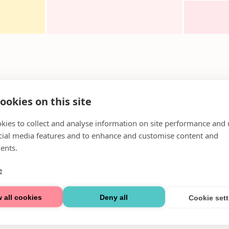
ookies on this site
ngt
kies to collect and analyse information on site performance and 
cial media features and to enhance and customise content and
), och vi hänvisar till
Åhléns
barnavdelning med leksaker, 
ents.
resgäst öppnar i deras lokal som utökas med lokalen intill
e
 all cookies
Deny all
Cookie set