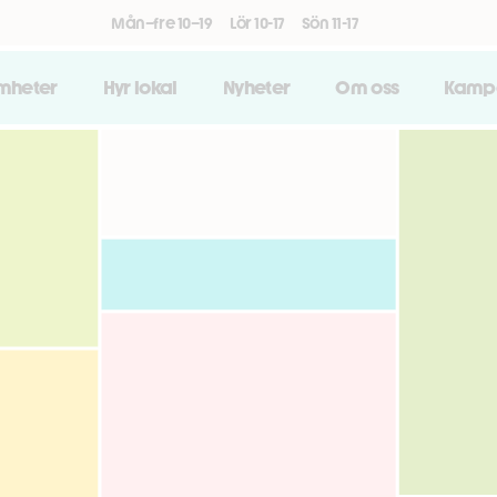
Mån–fre 10–19
Lör 10-17
Sön 11-17
amheter
Hyr lokal
Nyheter
Om oss
Kamp