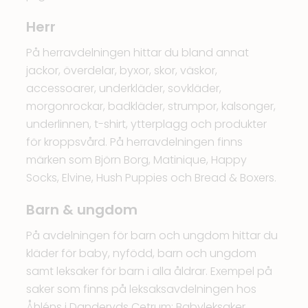
Herr
På herravdelningen hittar du bland annat
jackor, överdelar, byxor, skor, väskor,
accessoarer, underkläder, sovkläder,
morgonrockar, badkläder, strumpor, kalsonger,
underlinnen, t-shirt, ytterplagg och produkter
för kroppsvård. På herravdelningen finns
märken som Björn Borg, Matinique, Happy
Socks, Elvine, Hush Puppies och Bread & Boxers.
Barn & ungdom
På avdelningen för barn och ungdom hittar du
kläder för baby, nyfödd, barn och ungdom
samt leksaker för barn i alla åldrar. Exempel på
saker som finns på leksaksavdelningen hos
Åhléns i Danderyds Cetrum: Babyleksaker