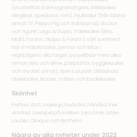
(snuttefiltar, barnvagnshängare, bitleksaker,
diinglisar, speldosor, mm), mjukisdjur (från bland
annat TY, Peppa Pig och Babblarna), dockor
och figurer, Lego & Duplo, Träleksaker (Brio,
Micki), Fordon, Skapa & Pyssla (i vårt sortiment
har vi målarböcker, pennor och kritor i
regnbågens alla färger, pyssellådor med olika
teman, lera och slime, pärlplattor, byggleksaker
och mycket annat), Spel & pussel, Utklädnad,
Uteleksaker, Böcker, Vatten och badleksaker.
Skönhet
Parfym, doft, makeup, hudvård, hårvård, inre
skönhet. Exempel på märken: Lancôme, Estée
Lauder, Clinique och Biotherm.
Några av alla nyheter under 2022