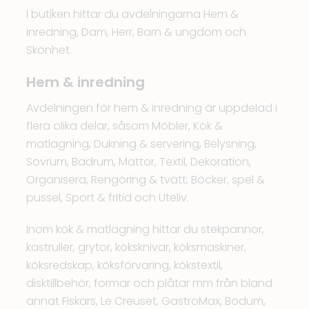
I butiken hittar du avdelningarna
Hem &
inredning
,
Dam
,
Herr
,
Barn & ungdom
och
Skönhet
.
Hem & inredning
Avdelningen för hem & inredning är uppdelad i
flera olika delar, såsom Möbler, Kök &
matlagning, Dukning & servering, Belysning,
Sovrum, Badrum, Mattor, Textil, Dekoration,
Organisera, Rengöring & tvätt, Böcker, spel &
pussel, Sport & fritid och Uteliv.
Inom kök & matlagning hittar du stekpannor,
kastruller, grytor, köksknivar, köksmaskiner,
köksredskap, köksförvaring, kökstextil,
disktillbehör, formar och plåtar mm från bland
annat Fiskars, Le Creuset, GastroMax, Bodum,