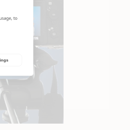
usage, to
tings