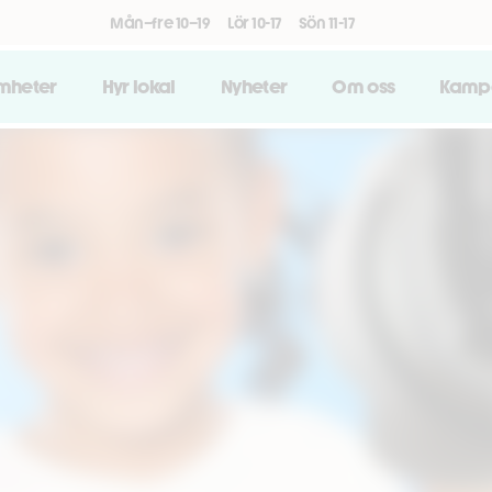
Mån–fre 10–19
Lör 10-17
Sön 11-17
amheter
Hyr lokal
Nyheter
Om oss
Kamp