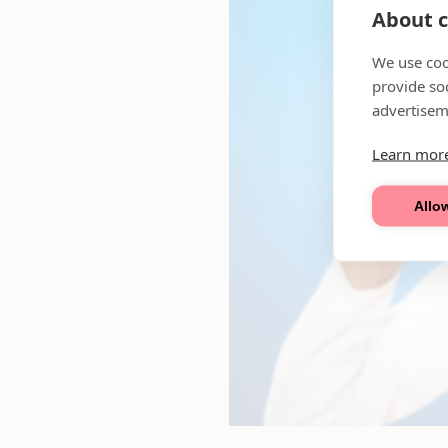
About c
We use coo
provide so
advertisem
Learn mor
Allow