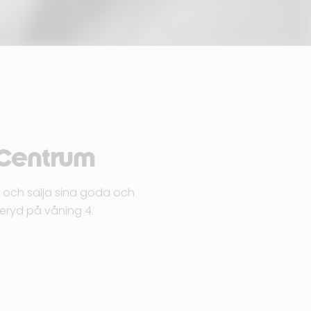
 Centrum
y och sälja sina goda och
deryd
på våning 4.