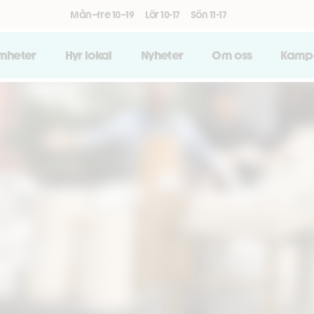
Mån–fre 10–19
Lör 10-17
Sön 11-17
amheter
Hyr lokal
Nyheter
Om oss
Kamp