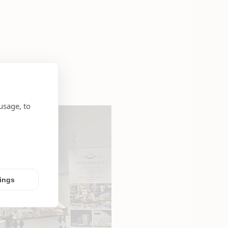
usage, to
tings