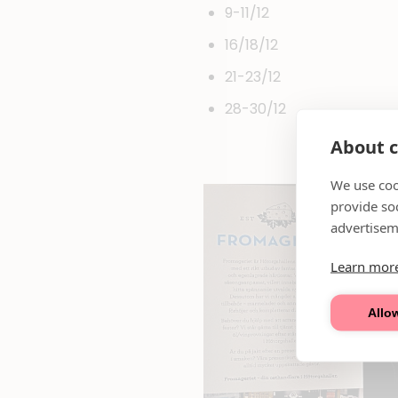
9-11/12
16/18/12
21-23/12
28-30/12
About c
We use coo
provide so
advertisem
Learn mor
Allow