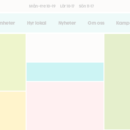
Mån–fre 10–19
Lör 10-17
Sön 11-17
amheter
Hyr lokal
Nyheter
Om oss
Kamp