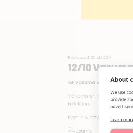
Publicerad: 05 okt 2017
12/10 Vasuma
About c
Se Vasuma Eyewears kolle
We use coo
Välkommen in på visning till
provide so
kollektion.
advertisem
Kom in & hitta höstens sny
Learn mor