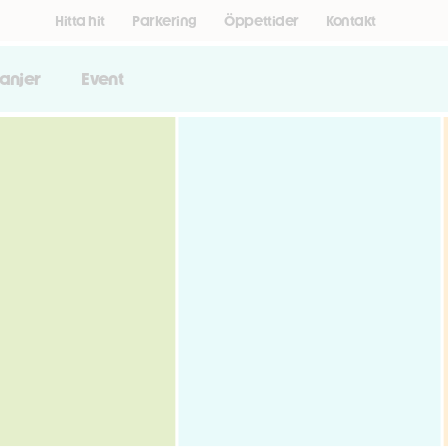
Hitta hit
Parkering
Öppettider
Kontakt
anjer
Event