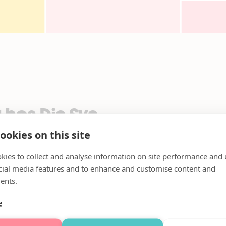
 hos Din Syn
ookies on this site
ktion!
kies to collect and analyse information on site performance and 
 Din Syn Mörby Optik på torsdag 12/10 kl. 13-18 då Vasuma 
cial media features and to enhance and customise content and
ents.
ggaste glasögon!
e