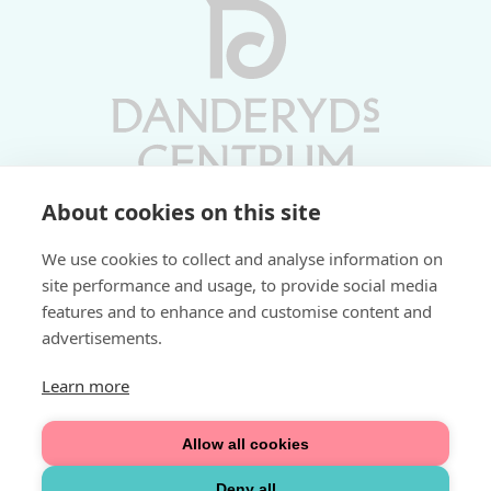
About cookies on this site
Vardagar 10-19 | Lördagar 10-17
We use cookies to collect and analyse information on
Söndagar 11-17 | Livs 07-22
site performance and usage, to provide social media
features and to enhance and customise content and
Fri parkering i P-hus:
advertisements.
2 tim/dag vardagar
3 tim/dag helger
Learn more
Välkommen
Allow all cookies
Integritetspolicy
Deny all