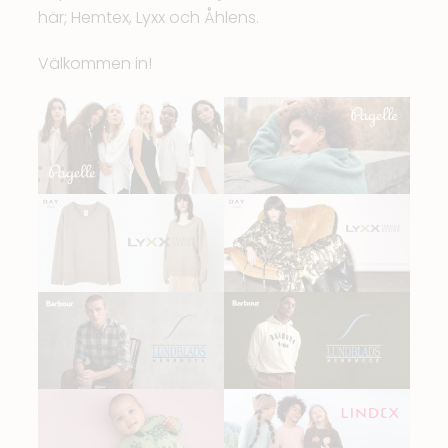
här;
Hemtex
,
Lyxx
och
Åhlens
.
Välkommen in!