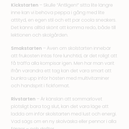
Kickstarten
– Skulle ”Äntligen!” sitta lite längre
inne kan vi behöva peppa i gång med lite
attityd, en egen stil och ett par coola sneakers.
Det känns alltid skönt att komma redo, både till
lektionen och skolgården.
Smakstarten
– Även om skolstarten innebär
att frukosten intas före lunchtid, är det roligt att
få träffa alla kompisar igen. Men har man varit
ifrån varandra ett tag kan det vara smart att
bunkra upp inför hösten med multivitaminer
och handsprit i fickformat.
Rivstarten
– Är känslan att sommarlovet
plötsligt bara tog slut, kan det vara läge att
ladda om inför skolstarten med lust och energi.
Vad sägs om en ny skolväska eller pennor i alla
färger – och dofter.