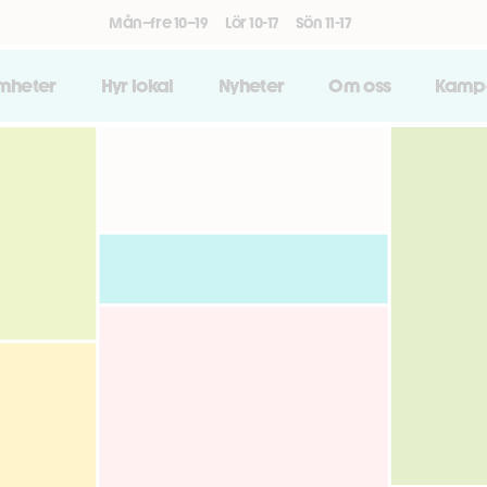
Mån–fre 10–19
Lör 10-17
Sön 11-17
amheter
Hyr lokal
Nyheter
Om oss
Kamp