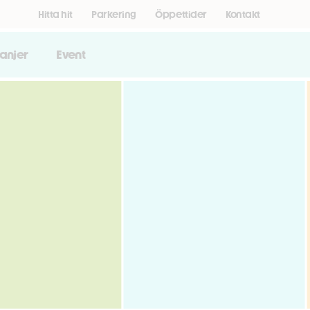
Hitta hit
Parkering
Öppettider
Kontakt
anjer
Event