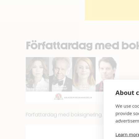
Författardag med bok
About c
We use coo
provide so
Författardag med boksignering.
advertisem
Learn mor